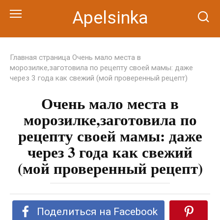
Перейти
Apelsinka
к
контенту
Главная страница
Очень мало места в
морозилке,заготовила по рецепту своей мамы: даже
через 3 года как свежий (мой проверенный рецепт)
Очень мало места в
морозилке,заготовила по
рецепту своей мамы: даже
через 3 года как свежий
(мой проверенный рецепт)
Поделиться на Facebook