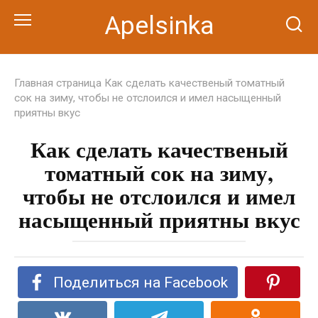
Перейти
Apelsinka
к
контенту
Главная страница
Как сделать качественый томатный
сок на зиму, чтобы не отслоился и имел насыщенный
приятны вкус
Как сделать качественый
томатный сок на зиму,
чтобы не отслоился и имел
насыщенный приятны вкус
Поделиться на Facebook