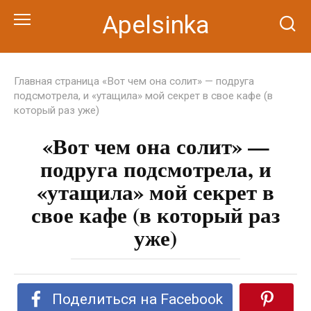
Перейти
Apelsinka
к
контенту
Главная страница
«Вот чем она солит» — подруга
подсмотрела, и «утащила» мой секрет в свое кафе (в
который раз уже)
«Вот чем она солит» —
подруга подсмотрела, и
«утащила» мой секрет в
свое кафе (в который раз
уже)
Поделиться на Facebook