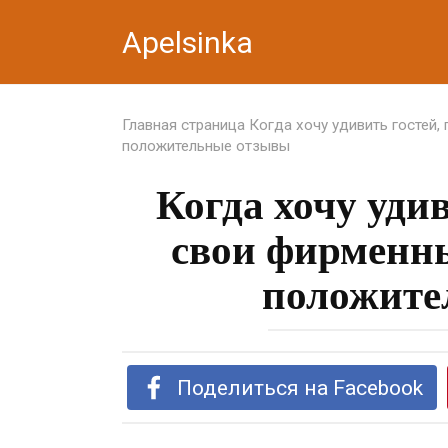
Перейти
Apelsinka
к
контенту
Главная страница
Когда хочу удивить гостей,
положительные отзывы
Когда хочу удив
свои фирменны
положите
Поделиться на Facebook