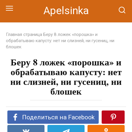
Перейти
Apelsinka
к
контенту
Главная страница
Беру 8 ложек «порошка» и
обрабатываю капусту: нет ни слизней, ни гусениц, ни
блошек
Беру 8 ложек «порошка» и
обрабатываю капусту: нет
ни слизней, ни гусениц, ни
блошек
Поделиться на Facebook