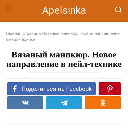
Перейти
Apelsinka
к
контенту
Главная страница
Вязаный маникюр. Новое направление
в нейл-технике
Вязаный маникюр. Новое
направление в нейл-технике
Поделиться на Facebook