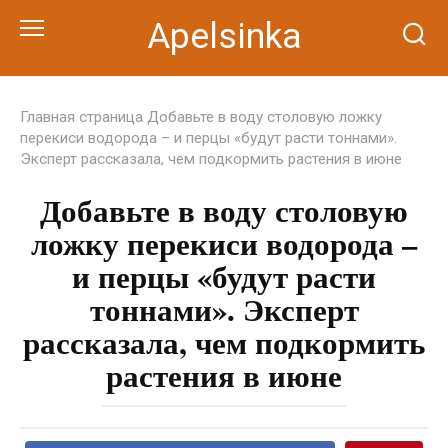
Перейти
Apelsinka
к
контенту
Главная страница
Добавьте в воду столовую ложку
перекиси водорода – и перцы «будут расти тоннами».
Эксперт рассказала, чем подкормить растения в июне
Добавьте в воду столовую
ложку перекиси водорода –
и перцы «будут расти
тоннами». Эксперт
рассказала, чем подкормить
растения в июне